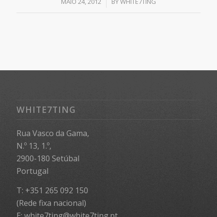
/
MAIO 24, 2012
BY
WHITE7TING
WHITE7TING
Rua Vasco da Gama,
N.º 13, 1.º,
2900-180 Setúbal
Portugal
T: +351 265 092 150
(Rede fixa nacional)
E: white7ting@white7ting.pt