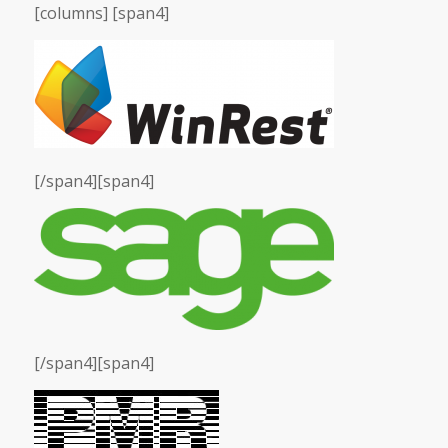
[columns] [span4]
[/span4][span4]
[/span4][span4]