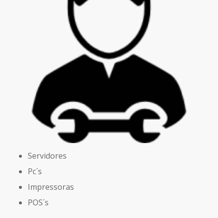
Servidores
Pc´s
Impressoras
POS´s