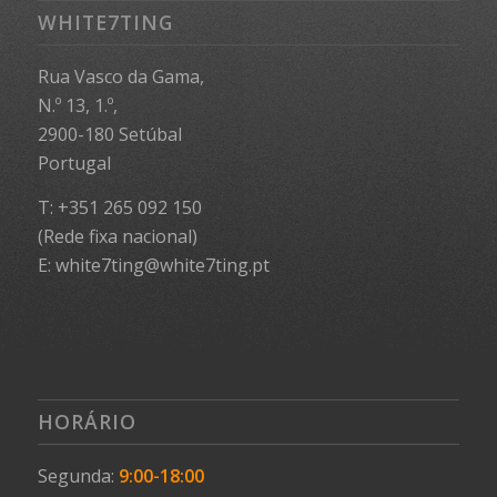
WHITE7TING
Rua Vasco da Gama,
N.º 13, 1.º,
2900-180 Setúbal
Portugal
T: +351 265 092 150
(Rede fixa nacional)
E: white7ting@white7ting.pt
HORÁRIO
Segunda:
9:00-18:00