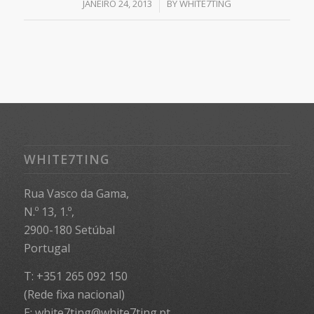
/
JANEIRO 24, 2013
BY
WHITE7TING
WHITE7TING
Rua Vasco da Gama,
N.º 13, 1.º,
2900-180 Setúbal
Portugal
T: +351 265 092 150
(Rede fixa nacional)
E: white7ting@white7ting.pt