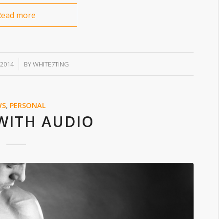
Read more
 2014
BY
WHITE7TING
WS
,
PERSONAL
WITH AUDIO