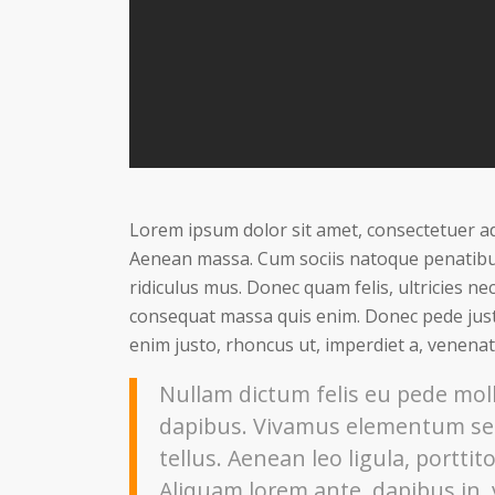
Lorem ipsum dolor sit amet, consectetuer ad
Aenean massa. Cum sociis natoque penatibu
ridiculus mus. Donec quam felis, ultricies ne
consequat massa quis enim. Donec pede justo, 
enim justo, rhoncus ut, imperdiet a, venenati
Nullam dictum felis eu pede moll
dapibus. Vivamus elementum sem
tellus. Aenean leo ligula, porttit
Aliquam lorem ante, dapibus in, vi