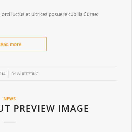
orci luctus et ultrices posuere cubilia Curae;
Read more
014
BY
WHITE7TING
NEWS
UT PREVIEW IMAGE