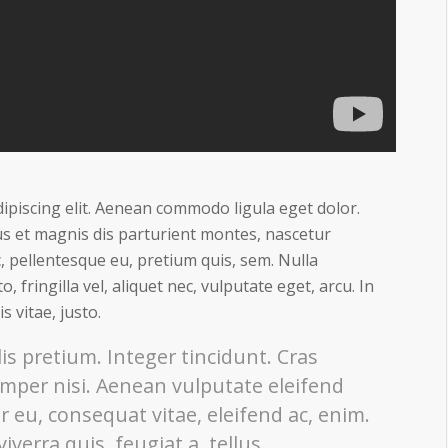
ipiscing elit. Aenean commodo ligula eget dolor.
s et magnis dis parturient montes, nascetur
c, pellentesque eu, pretium quis, sem. Nulla
fringilla vel, aliquet nec, vulputate eget, arcu. In
s vitae, justo.
is pretium. Integer tincidunt. Cras
per nisi. Aenean vulputate eleifend
or eu, consequat vitae, eleifend ac, enim.
verra quis, feugiat a, tellus.