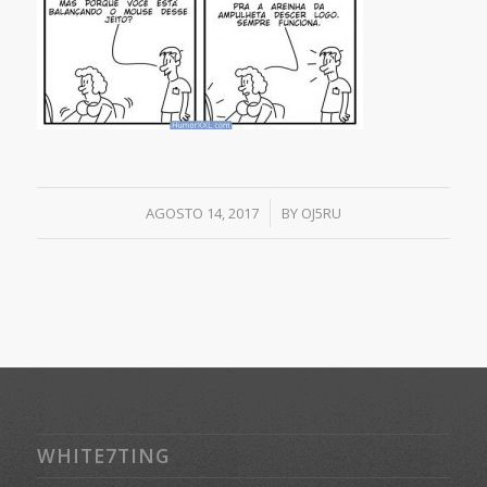
/
AGOSTO 14, 2017
BY
OJ5RU
WHITE7TING