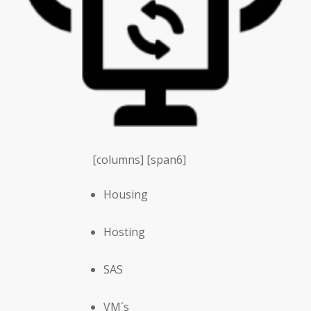
[columns] [span6]
Housing
Hosting
SAS
VM´s