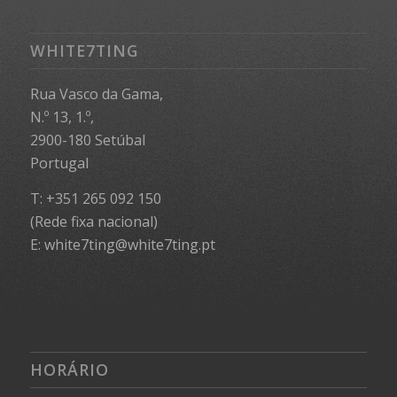
WHITE7TING
Rua Vasco da Gama,
N.º 13, 1.º,
2900-180 Setúbal
Portugal
T: +351 265 092 150
(Rede fixa nacional)
E: white7ting@white7ting.pt
HORÁRIO