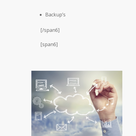
Backup’s
[/span6]
[span6]